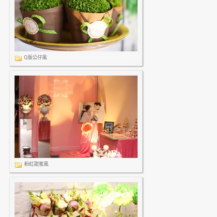
Q版公仔風
粉紅甜蜜風