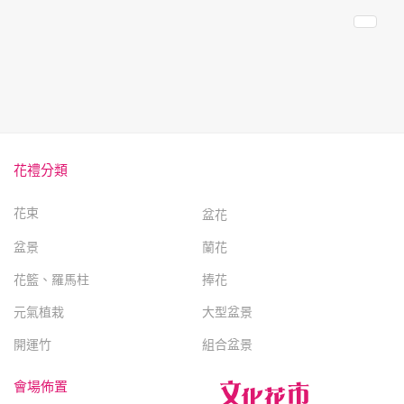
花禮分類
花束
盆花
盆景
蘭花
花籃、羅馬柱
捧花
元氣植栽
大型盆景
開運竹
組合盆景
會場佈置