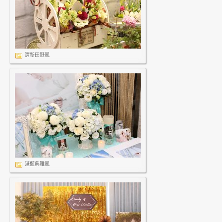
清新田野風
湛藍典雅風