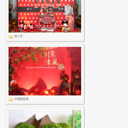
迪士尼
中國囍氣風