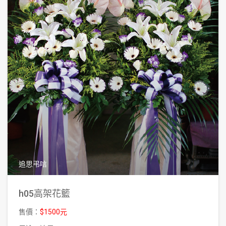
追思弔唁
h05高架花籃
售價：
$1500元