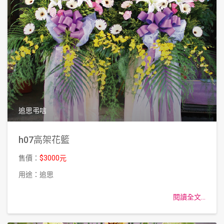
追思弔唁
h07高架花籃
售價：
$3000元
用途：追思
閱讀全文...