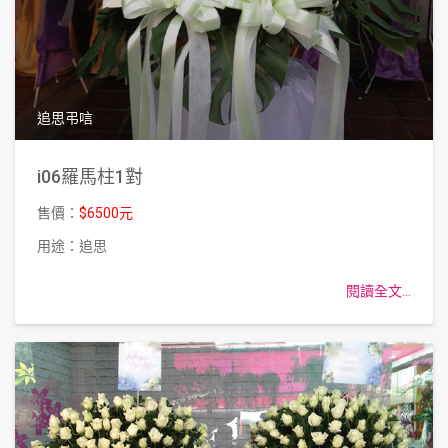
追思弔唁
i06羅馬柱1對
售價：
$6500元
用途：追思
閱讀全文...