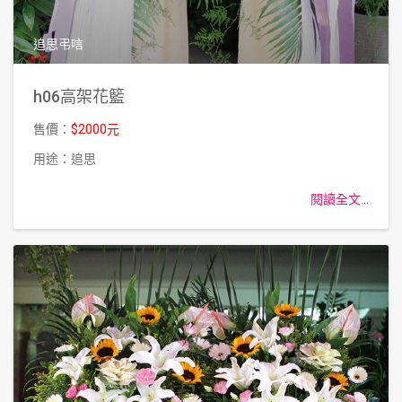
追思弔唁
h06高架花籃
售價：
$2000元
用途：追思
閱讀全文...