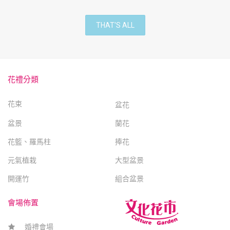
THAT'S ALL
花禮分類
花束
盆花
盆景
蘭花
花籃、羅馬柱
捧花
元氣植栽
大型盆景
開運竹
組合盆景
會場佈置
婚禮會場