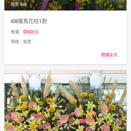
追思弔唁
i08羅馬花柱1對
售價：
$8000元
用途：追思
閱讀全文...