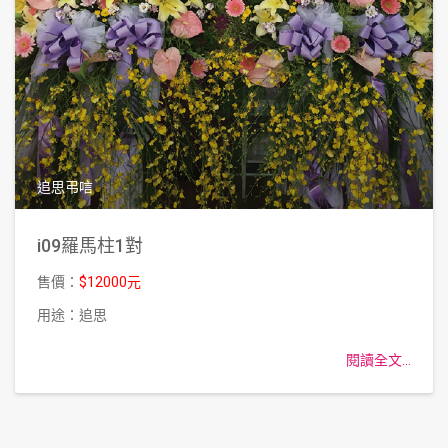
追思弔唁
i09羅馬柱1對
售價：
$12000元
用途：追思
閱讀全文...