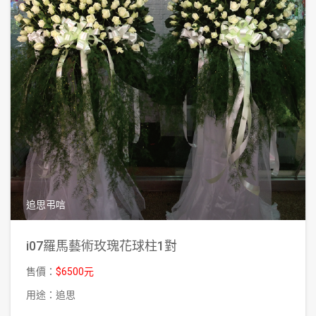
追思弔唁
i07羅馬藝術玫瑰花球柱1對
售價：
$6500元
用途：追思