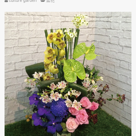
culture garden
盆花