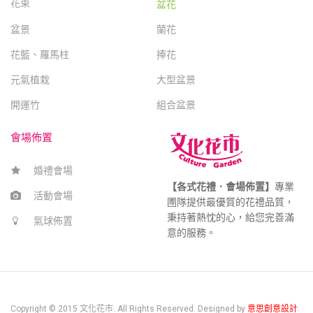
花束
盆花
盆景
蘭花
花籃、羅馬柱
捧花
元氣植栽
大型盆景
開運竹
組合盆景
會場佈置
婚禮會場
【各式花禮．會場佈置】
專業
活動會場
圑隊提供最優質的花禮品質，
秉持著熱忱的心，給您完善滿
氣球佈置
意的服務。
Copyright © 2015 文化花市. All Rights Reserved. Designed by
意思創意設計
.